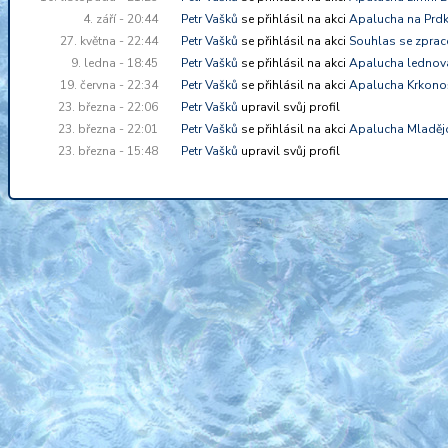
4. září - 20:44
Petr Vašků
se přihlásil na akci
Apalucha na Prd
27. května - 22:44
Petr Vašků
se přihlásil na akci
Souhlas se zprac
9. ledna - 18:45
Petr Vašků
se přihlásil na akci
Apalucha lednov
19. června - 22:34
Petr Vašků
se přihlásil na akci
Apalucha Krkono
23. března - 22:06
Petr Vašků
upravil svůj profil
23. března - 22:01
Petr Vašků
se přihlásil na akci
Apalucha Mladěj
23. března - 15:48
Petr Vašků
upravil svůj profil