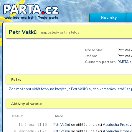
Novinky
Petr Vašků
naposledy online
letos.
Přezdívka:
Petr Vaš
Jméno:
Petr Vaš
Členem v partách:
PARTA.c
Fotky
Zde možnost vidět fotky na kterých je Petr Vašků a jeho kamarády, stačí se p
Aktivity uživatele
Datum
Akce
15. února - 21:16
Petr Vašků
se přihlásil na akci
Apalucha Prdkovs
10. listopadu - 21:25
Petr Vašků
se přihlásil na akci
Apalucha zimní 