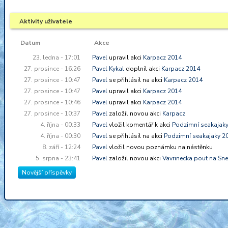
Aktivity uživatele
Datum
Akce
23. ledna - 17:01
Pavel
upravil akci
Karpacz 2014
27. prosince - 16:26
Pavel Kykal
doplnil akci
Karpacz 2014
27. prosince - 10:47
Pavel
se přihlásil na akci
Karpacz 2014
27. prosince - 10:47
Pavel
upravil akci
Karpacz 2014
27. prosince - 10:46
Pavel
upravil akci
Karpacz 2014
27. prosince - 10:37
Pavel
založil novou akci
Karpacz
4. října - 00:33
Pavel
vložil komentář k akci
Podzimní seakajak
4. října - 00:30
Pavel
se přihlásil na akci
Podzimní seakajaky 2
8. září - 12:24
Pavel
vložil novou poznámku na nástěnku
5. srpna - 23:41
Pavel
založil novou akci
Vavrinecka pout na Sn
Novější příspěvky