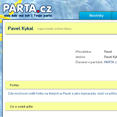
Novinky
Pavel Kykal
naposledy online
letos.
Přezdívka:
Pavel
Jméno:
Pavel Ky
Členem v partách:
PARTA.c
Fotky
Zde možnost vidět fotky na kterých je Pavel a jeho kamarády, stačí se přihlá
Co o sobě píše