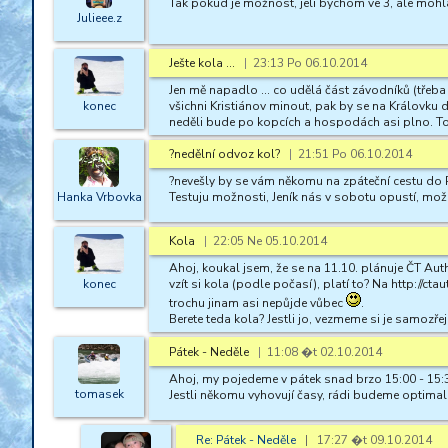
Tak pokud je možnost, jeli bychom ve 3, ale mohl
Julieee.z
Ješte kola ...
|
23:13 Po 06.10.2014
Jen mě napadlo ... co udělá část závodníků (třeba j
konec
všichni Kristiánov minout, pak by se na Královku
neděli bude po kopcích a hospodách asi plno. To 
?nedělní odvoz kol?
|
21:51 Po 06.10.2014
?nevešly by se vám někomu na zpáteční cestu do 
Hanka Vrbovka
Testuju možnosti, Jeník nás v sobotu opustí, možn
Kola
|
22:05 Ne 05.10.2014
Ahoj, koukal jsem, že se na 11.10. plánuje ČT Au
konec
vzít si kola (podle počasí), platí to? Na http://
trochu jinam asi nepůjde vůbec
.
Berete teda kola? Jestli jo, vezmeme si je samozře
Pátek - Neděle
|
11:08 �t 02.10.2014
Ahoj, my pojedeme v pátek snad brzo 15:00 - 15:3
tomasek
Jestli někomu vyhovují časy, rádi budeme optimal
Re: Pátek - Neděle
| 17:27 �t 09.10.2014