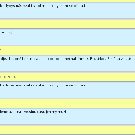
k kdybys nás vzal i s kolem, tak bychom se přidali...
atomovým...
4
e odjezd klidně během časného odpoledne) nabízíme s Rozárkou 2 místa v autě,
.10.2014
k kdybys nás vzal i s kolem, tak bychom se přidali...
eme az i ctyri, vetsinu casu jen my muzi