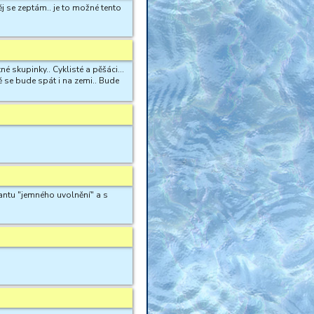
ěj se zeptám.. je to možné tento
 skupinky.. Cyklisté a pěšáci...
ě se bude spát i na zemi.. Bude
riantu "jemného uvolnění" a s