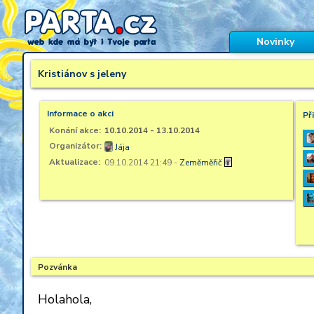
Novinky
Kristiánov s jeleny
Informace o akci
Př
Konání akce:
10.10.2014 - 13.10.2014
Organizátor:
Jája
A
Aktualizace:
09.10.2014 21:49 -
Zeměměřič
0
A
2
L
0
K
1
Pozvánka
Holahola,