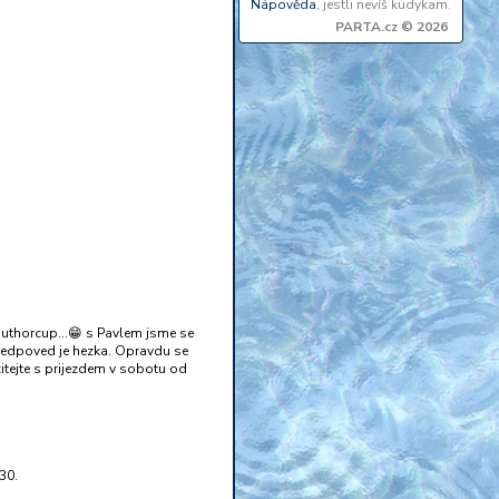
Nápověda
, jestli nevíš kudykam.
PARTA.cz © 2026
uthorcup...😁 s Pavlem jsme se
Predpoved je hezka. Opravdu se
itejte s prijezdem v sobotu od
30.