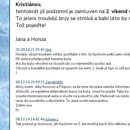
Kristiánov,
tentokrát již podzimní je zamluven na
2
.
víkend
To jeleni troubějí, brzy se stmívá a babí léto 
Tož pojeďte!
Jana a Honza
25.09.14 21:25:42
Jája
Holala, účast koukám veliká, počítejte s tím, že bychom pekli jako vždy 
Při dobré předpovědi bereme kola.
Asi by bylo vhodné se sloučit do co nejmenšího počtu aut..
Otcové a bezdětní počítejte se spaním na zemi ;). Jinak je fajn si vzít pr
J
06.10.14 20:59:22
Zeměměřič
Ahoj vsem, diky Koncovi a Filipovi se ke mne dostala nemila informa
dohodli, ze najdeme alternativni trasu na kola, snad to pujde. Taky b
snazte minimalizovat auta a slucte se pokud to jde. Parkovat na ceste
rana do pozdniho odpoledne. To auta urcite neprojedou.
Zatim vse
H.
08.10.14 14:41:44
Julieee.z
Tak pokud je možnost, jeli bychom ve 3, ale mohla bych Vás někoho p