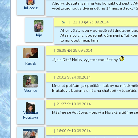
Ahojky, dostala jsem na Vás kontakt od sestry Alči
Julieee.z
výlet zvládnout s dvěmi dětmi? 14měs. a 3 roky? S
Re:
| 21:10 �t 25.09.2014
Ahoj, výlety jsou v pohodě zvládnutelné, tras
Jája
Ale na co chci upozornit, dům není příliš kom
to asi dost mela. Jana
|
08:39 �t 25.09.2014
Jája a Dita? Holky, vy jste nepoučitelný!
Radek
|
20:02 St 24.09.2014
Mno, ať počítám jak počítám, tak by na místě mělo 
Vesnice
Brašulovic budeme u nás na chalupě - v Josefáči.
|
21:27 St 10.09.2014
Veronika
hlásíme se Poličová, Horský a Horská a těšíme se
Poličová
|
16:00 St 10.09.2014