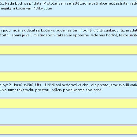
.. Ráda bych se přidala. Protože jsem se ještě žádné vaší akce neúčastnila.. rad
 nějakým kočárkem.? Díky, Julie
y jsou možné udělat i s kočárky, bude nás tam hodně, určitě vzniknou různě zdatné
fortní, spaní je ve 3 místnostech, takže vše společné. Jede nás hodně, takže určit
být 21 kusů svišťů. Ufs... Určitě asi nedorazí všichni, ale přesto jsme zvolili va
 Uvolníme tak trochu prostoru, výlety podnikneme společně.