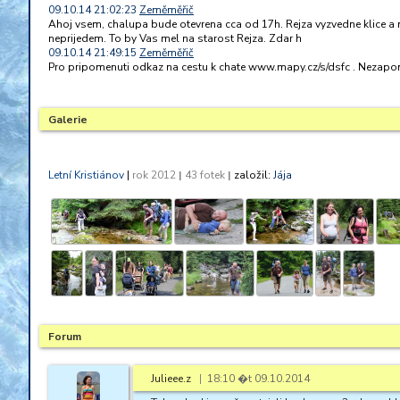
09.10.14 21:02:23
Zeměměřič
Ahoj vsem, chalupa bude otevrena cca od 17h. Rejza vyzvedne klice a 
neprijedem. To by Vas mel na starost Rejza. Zdar h
09.10.14 21:49:15
Zeměměřič
Pro pripomenuti odkaz na cestu k chate www.mapy.cz/s/dsfc . Nezapo
Galerie
Letní Kristiánov
|
rok
2012
|
43 fotek
|
založil:
Jája
Forum
Julieee.z
|
18:10 �t 09.10.2014