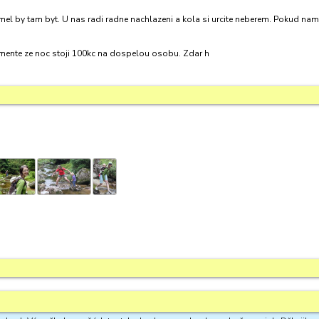
mel by tam byt. U nas radi radne nachlazeni a kola si urcite neberem. Pokud na
mente ze noc stoji 100kc na dospelou osobu. Zdar h