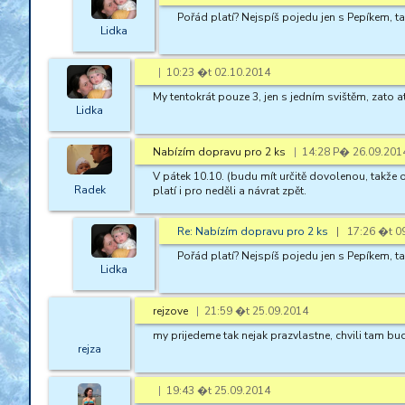
Pořád platí? Nejspíš pojedu jen s Pepíkem, ta
Lidka
|
10:23 �t 02.10.2014
My tentokrát pouze 3, jen s jedním svištěm, zato 
Lidka
Nabízím dopravu pro 2 ks
|
14:28 P� 26.09.201
V pátek 10.10. (budu mít určitě dovolenou, takž
Radek
platí i pro neděli a návrat zpět.
Re: Nabízím dopravu pro 2 ks
| 17:26 �t 09
Pořád platí? Nejspíš pojedu jen s Pepíkem, ta
Lidka
rejzove
|
21:59 �t 25.09.2014
my prijedeme tak nejak prazvlastne, chvili tam bud
rejza
|
19:43 �t 25.09.2014