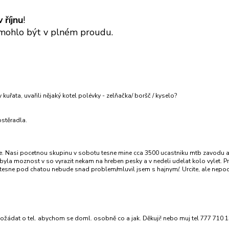
v
říjnu
!
by mohlo být v plném proudu.
kuřata, uvařili nějaký kotel polévky - zelňačka/ boršč / kyselo?
ostěradla.
ce. Nasi pocetnou skupinu v sobotu tesne mine cca 3500 ucastniku mtb zavodu a
y byla moznost v so vyrazit nekam na hreben pesky a v nedeli udelat kolo vylet. 
 tesne pod chatou nebude snad problem/mluvil jsem s hajnym/. Urcite, ale nepoc
ožádat o tel. abychom se doml. osobně co a jak. Děkuji! nebo muj tel 777 710 1