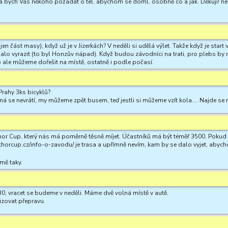
a bych Vás někoho požádat o tel. abychom se doml. osobně co a jak. Děkuji! ne
en část masy), když už je v Jizerkách? V neděli si udělá výlet. Takže když je star
 dalo vyrazit (to byl Honzův nápad). Když budou závodníci na trati, pro plebs b
ale můžeme dořešit na místě, ostatně i podle počasí.
Prahy 3ks bicyklů?
á se nevrátí, my můžeme zpět busem, teď jestli si můžeme vzít kola.... Najde se 
thor Cup, který nás má poměrně těsně míjet. Účastníků má být téměř 3500. Pokud 
ctauthorcup.cz/info-o-zavodu/ je trasa a upřímně nevím, kam by se dalo vyjet, ab
jmě taky.
0, vracet se budeme v neděli. Máme dvě volná místě v autě.
izovat přepravu.