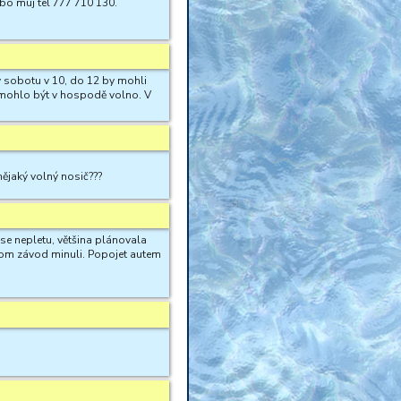
bo muj tel 777 710 130.
t v sobotu v 10, do 12 by mohli
y mohlo být v hospodě volno. V
nějaký volný nosič???
se nepletu, většina plánovala
ychom závod minuli. Popojet autem